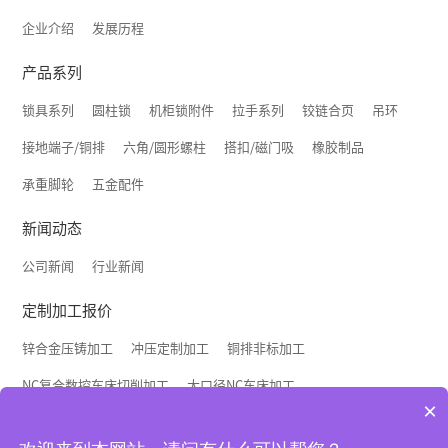
企业介绍
发展历程
产品系列
锁具系列
圆柱锁
机柜锁附件
拉手系列
铰链合页
吊环
接地端子/铜排
六角/圆形螺柱
搭扣/磁门吸
橡胶制品
承重脚轮
五金配件
新闻动态
公司新闻
行业新闻
定制加工报价
锌合金压铸加工
冲压定制加工
铜排非标加工
NC复合数控车床切削加工
大口径NC车床加工
×
联系我们