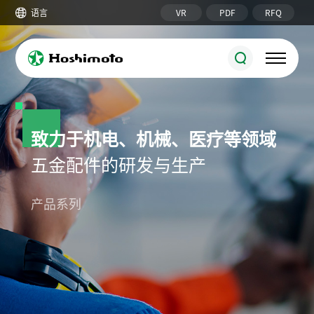
VR
PDF
RFQ
语言
致力于机电、机械、医疗等领域
五金配件的研发与生产
锁具系列
圆柱锁
机柜锁附件
产品系列
接地端子/铜排
六角/圆形螺柱
搭扣/磁门吸