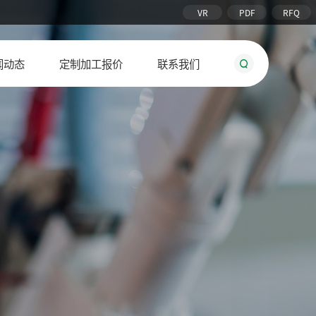
VR
PDF
RFQ
闻动态
定制加工报价
联系我们
铰链合页
吊环
承重脚轮
五金配件