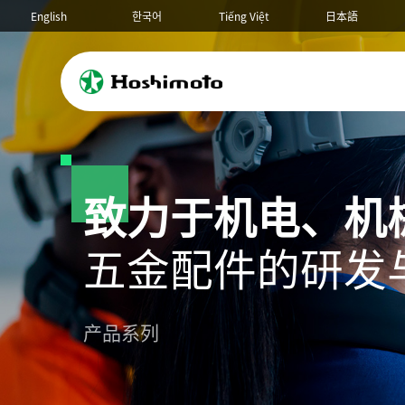
English
한국어
Tiếng Việt
日本語
致力于机电、机
五金配件的研发
锁具系列
圆柱锁
产品系列
接地端子/铜排
六角/圆形