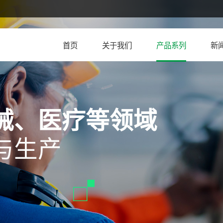
首页
关于我们
产品系列
新
械、医疗等领域
与生产
机柜锁附件
拉手系列
螺柱
搭扣/磁门吸
橡胶制品