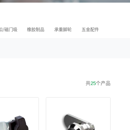
扣/磁门吸
橡胶制品
承重脚轮
五金配件
共
个产品
25