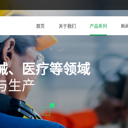
首页
关于我们
产品系列
新
械、医疗等领域
与生产
机柜锁附件
拉手系列
螺柱
搭扣/磁门吸
橡胶制品