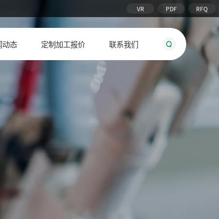
VR
PDF
RFQ
闻动态
定制加工报价
联系我们
铰链合页
吊环
承重脚轮
五金配件