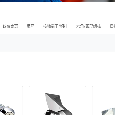
铰链合页
吊环
接地端子/铜排
六角/圆形螺柱
搭