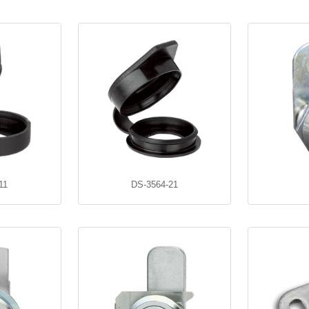
11
DS-3564-21