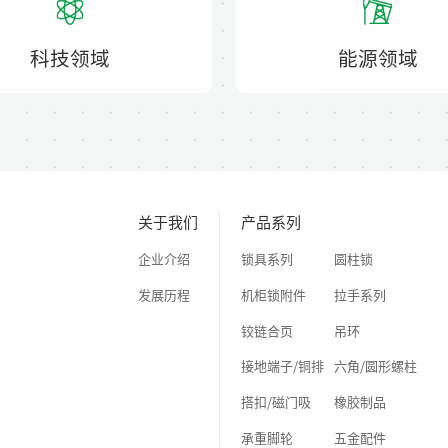
科技领域
能源领域
关于我们
产品系列
企业介绍
锁具系列
圆柱锁
发展历程
机柜锁附件
拉手系列
铰链合页
吊环
接地端子/铜排
六角/圆形螺柱
搭扣/磁门吸
橡胶制品
承重脚轮
五金配件