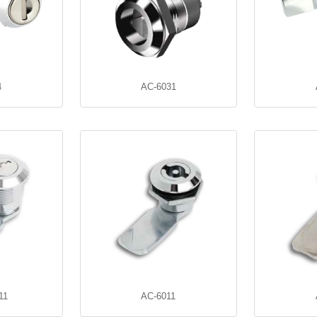
4
AC-6031
11
AC-6011