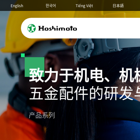
English
한국어
Tiếng Việt
日本語
致力于机电、机
五金配件的研发
锁具系列
圆柱锁
产品系列
接地端子/铜排
六角/圆形